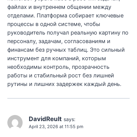
файлах и внутреннем общении между
отделами. Платформа собирает ключевые
процессы в одной системе, чтобы
руководитель получал реальную картину по
персоналу, задачам, согласованиям и
финансам без ручных таблиц. Это сильный
инструмент для компаний, которым
необходимы контроль, прозрачность
работы и стабильный рост без лишней
рутины и лишних задержек каждый день.
DavidReult
says:
April 23, 2026 at 11:55 pm