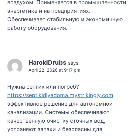
воздухом. Применяется в промышленности,
энергетике и на предприятиях.
Обеспечивает стабильную и экономичную
работу оборудования.
HaroldDrubs
says:
April 22, 2026 at 9:17 pm
Нужна септик или погреб?
https://septikidlyadoma.mystrikingly.com
эффективное решение для автономной
канализации. Системы обеспечивают
качественную очистку сточных вод,
устраняют запахи и безопасны для