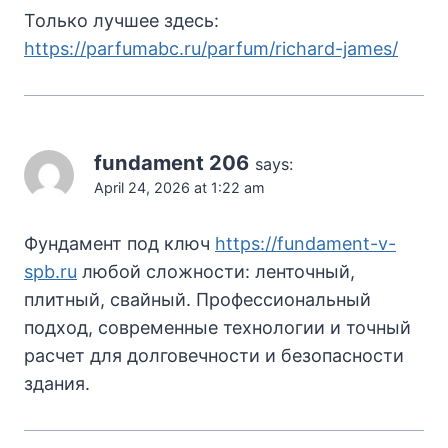
Только лучшее здесь:
https://parfumabc.ru/parfum/richard-james/
fundament 206
says:
April 24, 2026 at 1:22 am
Фундамент под ключ
https://fundament-v-
spb.ru
любой сложности: ленточный,
плитный, свайный. Профессиональный
подход, современные технологии и точный
расчет для долговечности и безопасности
здания.