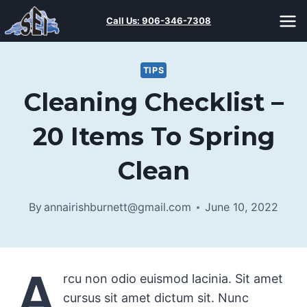
Skip
Call Us:
906-346-7308
to
content
TIPS
Cleaning Checklist –
20 Items To Spring
Clean
By
annairishburnett@gmail.com
June 10, 2022
A
rcu non odio euismod lacinia. Sit amet
cursus sit amet dictum sit. Nunc