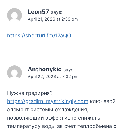
Leon57
says:
April 21, 2026 at 2:39 pm
https://shorturl.fm/17aQO
Anthonykic
says:
April 22, 2026 at 7:32 pm
Нужна градирня?
https://gradirni.mystrikingly.com
ключевой
элемент системы охлаждения,
позволяющий эффективно снижать
температуру воды за счет теплообмена с