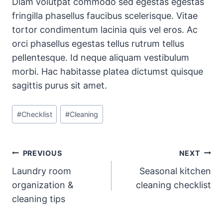
Diam volutpat commodo sed egestas egestas
fringilla phasellus faucibus scelerisque. Vitae
tortor condimentum lacinia quis vel eros. Ac
orci phasellus egestas tellus rutrum tellus
pellentesque. Id neque aliquam vestibulum
morbi. Hac habitasse platea dictumst quisque
sagittis purus sit amet.
Post
#
Checklist
#
Cleaning
Tags:
Post
PREVIOUS
NEXT
Laundry room
Seasonal kitchen
navigation
organization &
cleaning checklist
cleaning tips