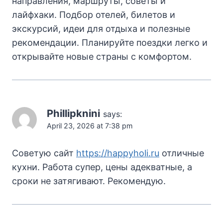
направления, маршруты, советы и
лайфхаки. Подбор отелей, билетов и
экскурсий, идеи для отдыха и полезные
рекомендации. Планируйте поездки легко и
открывайте новые страны с комфортом.
Phillipknini
says:
April 23, 2026 at 7:38 pm
Советую сайт
https://happyholi.ru
отличные
кухни. Работа супер, цены адекватные, а
сроки не затягивают. Рекомендую.